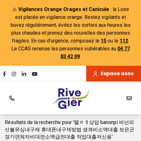
Gestion des traceurs
Aller
⚠️
Vigilances Orange Orages et Canicule
: la Loire
au
est placée en vigilance orange. Restez vigilants et
contenu
buvez régulièrement, évitez les sorties aux heures les
plus chaudes et prenez des nouvelles des personnes
fragiles. En cas d’urgence, composez le
15
ou le
112
.
Le CCAS recense les personnes vulnérables au
04 77
83 42 09
.
Espace asso
Lien vers le compte Facebook
Lien vers le compte Instagram
Lien vers le compte Linkedin
Lien vers la chaîne Youtube
Résultats de la recherche pour '탤ㄹㅔ상담 banonpi 바넌피
선불유심내구제 휴대폰내구제방법 생계비소액대출 보은군
장기연체자비대면소액급전대출 작업대출저신용'