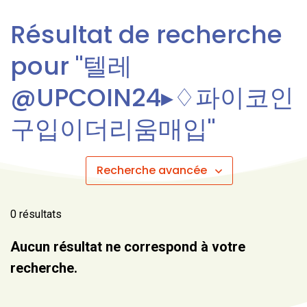
Résultat de recherche
pour "텔레
@UPCOIN24▸♢파이코인
구입이더리움매입"
Recherche avancée
Liste des résultats
0 résultats
Aucun résultat ne correspond à votre
recherche.