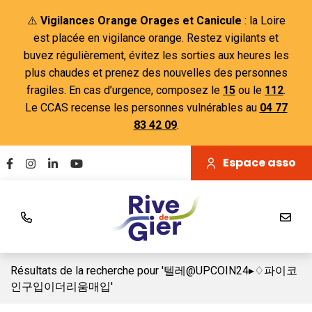
Gestion des traceurs
Aller
⚠️
Vigilances Orange Orages et Canicule
: la Loire
au
est placée en vigilance orange. Restez vigilants et
contenu
buvez régulièrement, évitez les sorties aux heures les
plus chaudes et prenez des nouvelles des personnes
fragiles. En cas d’urgence, composez le
15
ou le
112
.
Le CCAS recense les personnes vulnérables au
04 77
83 42 09
.
Espace asso
Lien vers le compte Facebook
Lien vers le compte Instagram
Lien vers le compte Linkedin
Lien vers la chaîne Youtube
Résultats de la recherche pour '텔레@UPCOIN24▸♢파이코
인구입이더리움매입'