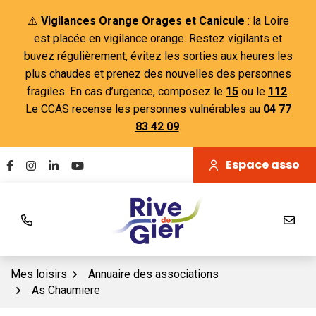
Gestion des traceurs
Aller
⚠️
Vigilances Orange Orages et Canicule
: la Loire
au
est placée en vigilance orange. Restez vigilants et
contenu
buvez régulièrement, évitez les sorties aux heures les
plus chaudes et prenez des nouvelles des personnes
fragiles. En cas d’urgence, composez le
15
ou le
112
.
Le CCAS recense les personnes vulnérables au
04 77
83 42 09
.
Espace asso
Lien vers le compte Facebook
Lien vers le compte Instagram
Lien vers le compte Linkedin
Lien vers la chaîne Youtube
Mes loisirs
Annuaire des associations
As Chaumiere