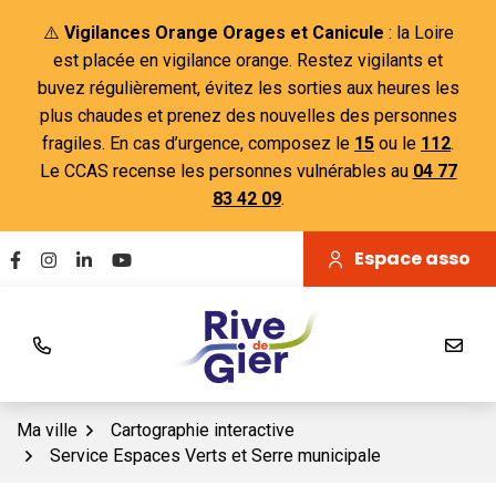
Gestion des traceurs
Aller
⚠️
Vigilances Orange Orages et Canicule
: la Loire
au
est placée en vigilance orange. Restez vigilants et
contenu
buvez régulièrement, évitez les sorties aux heures les
plus chaudes et prenez des nouvelles des personnes
fragiles. En cas d’urgence, composez le
15
ou le
112
.
Le CCAS recense les personnes vulnérables au
04 77
83 42 09
.
Espace asso
Lien vers le compte Facebook
Lien vers le compte Instagram
Lien vers le compte Linkedin
Lien vers la chaîne Youtube
Ma ville
Cartographie interactive
Service Espaces Verts et Serre municipale