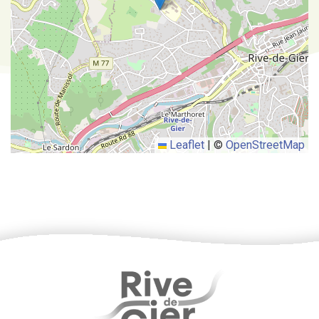
Leaflet
|
©
OpenStreetMap